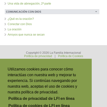
Una vida de abnegación, 2ª parte
COMUNICACIÓN CON DIOS
¿Qué es la oración?
Conectar con Dios
La oración
Arroyos que nunca se secan
Copyright © 2026 La Familia Internacional
Política de privacidad
|
Política de Cookies
Inicio
Utilizamos cookies para conocer cómo
interactúas con nuestra web y mejorar tu
OTROS TEMAS
experiencia. Si continúas navegando por
Vivir por Fe
nuestra web, aceptas el uso de cookies y
nuestra política de privacidad.
La Biblia
Política de privacidad de LFI en línea
Teología cristiana
Política de cookies de LFI en línea
Compartir las Buenas