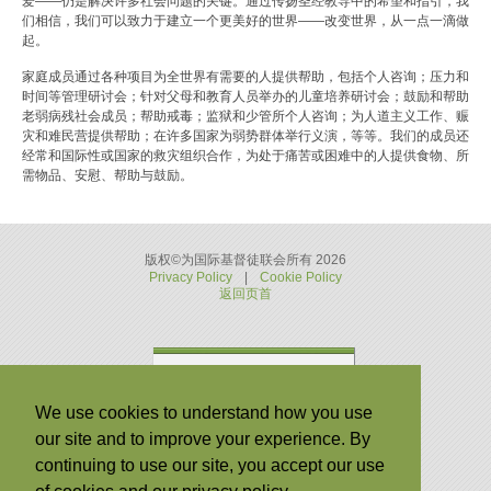
爱——仍是解决许多社会问题的关键。通过传扬圣经教导中的希望和指引，我
们相信，我们可以致力于建立一个更美好的世界——改变世界，从一点一滴做
起。
家庭成员通过各种项目为全世界有需要的人提供帮助，包括个人咨询；压力和
时间等管理研讨会；针对父母和教育人员举办的儿童培养研讨会；鼓励和帮助
老弱病残社会成员；帮助戒毒；监狱和少管所个人咨询；为人道主义工作、赈
灾和难民营提供帮助；在许多国家为弱势群体举行义演，等等。我们的成员还
经常和国际性或国家的救灾组织合作，为处于痛苦或困难中的人提供食物、所
需物品、安慰、帮助与鼓励。
版权©为国际基督徒联会所有 2026
Privacy Policy
|
Cookie Policy
返回页首
我们的信仰：
我们的信仰：
We use cookies to understand how you use
宗教与种族宽容
our site and to improve your experience. By
我们做什么
continuing to use our site, you accept our use
我们的使命