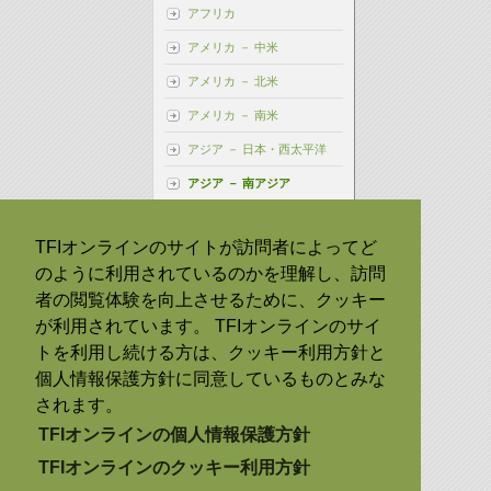
アフリカ
アメリカ － 中米
アメリカ － 北米
アメリカ － 南米
アジア － 日本・西太平洋
アジア － 南アジア
インド
TFIオンラインのサイトが訪問者によってど
インドネシア
のように利用されているのかを理解し、訪問
タイ
者の閲覧体験を向上させるために、クッキー
ヨーロッパ － 中欧・東欧
が利用されています。 TFIオンラインのサイ
ヨーロッパ － 西欧
トを利用し続ける方は、クッキー利用方針と
個人情報保護方針に同意しているものとみな
されます。
TFIオンラインの個人情報保護方針
TFIオンラインのクッキー利用方針