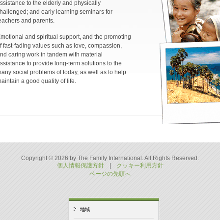
ssistance to the elderly and physically
hallenged; and early learning seminars for
eachers and parents.
motional and spiritual support, and the promoting
f fast-fading values such as love, compassion,
nd caring work in tandem with material
ssistance to provide long-term solutions to the
any social problems of today, as well as to help
aintain a good quality of life.
Copyright © 2026 by The Family International. All Rights Reserved.
個人情報保護方針
|
クッキー利用方針
ページの先頭へ
地域