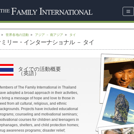
»
世界各地の活動
»
アジア － 南アジア
»
タイ
ァミリー・インターナショナル － タイ
タイでの活動概要
（英語）
embers of The Family International in Thailand
ave adopted a broad approach in their activities,
o bring a message of hope and love to those in
eed from all cultural, religious, and ethnic
ackgrounds. Projects have included educational
rograms; counseling and motivational seminars;
otivational courses for children and teenagers in
rphanages, shelters, and child protection homes;
rug awareness programs; disaster relief;