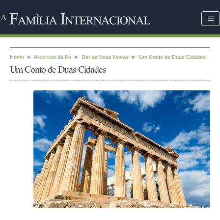
Home
»
Alicerces da Fé
»
Dar as Boas Novas
»
Um Conto de Duas Cidades
Um Conto de Duas Cidades