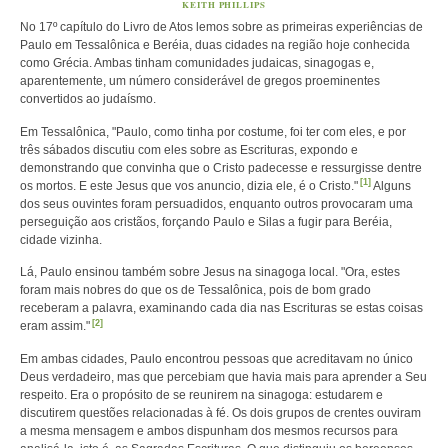
KEITH PHILLIPS
No 17º capítulo do Livro de Atos lemos sobre as primeiras experiências de
Paulo em Tessalônica e Beréia, duas cidades na região hoje conhecida
como Grécia. Ambas tinham comunidades judaicas, sinagogas e,
aparentemente, um número considerável de gregos proeminentes
convertidos ao judaísmo.
Em Tessalônica, "Paulo, como tinha por costume, foi ter com eles, e por
três sábados discutiu com eles sobre as Escrituras, expondo e
demonstrando que convinha que o Cristo padecesse e ressurgisse dentre
[1]
os mortos. E este Jesus que vos anuncio, dizia ele, é o Cristo."
Alguns
dos seus ouvintes foram persuadidos, enquanto outros provocaram uma
perseguição aos cristãos, forçando Paulo e Silas a fugir para Beréia,
cidade vizinha.
Lá, Paulo ensinou também sobre Jesus na sinagoga local. "Ora, estes
foram mais nobres do que os de Tessalônica, pois de bom grado
receberam a palavra, examinando cada dia nas Escrituras se estas coisas
[2]
eram assim."
Em ambas cidades, Paulo encontrou pessoas que acreditavam no único
Deus verdadeiro, mas que percebiam que havia mais para aprender a Seu
respeito. Era o propósito de se reunirem na sinagoga: estudarem e
discutirem questões relacionadas à fé. Os dois grupos de crentes ouviram
a mesma mensagem e ambos dispunham dos mesmos recursos para