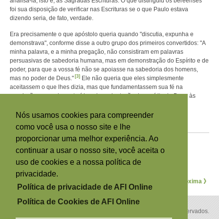
analisá-la, isto é, as Sagradas Escrituras. O que distinguiu os bereenses
foi sua disposição de verificar nas Escrituras se o que Paulo estava
dizendo seria, de fato, verdade.
Era precisamente o que apóstolo queria quando "discutia, expunha e
demonstrava", conforme disse a outro grupo dos primeiros convertidos: "A
minha palavra, e a minha pregação, não consistiram em palavras
persuasivas de sabedoria humana, mas em demonstração do Espírito e de
poder, para que a vossa fé não se apoiasse na sabedoria dos homens,
[3]
mas no poder de Deus."
Ele não queria que eles simplesmente
aceitassem o que lhes dizia, mas que fundamentassem sua fé na
convicção pessoal construída sob a orientação do espírito de Deus às
respostas que buscavam ao estudar as Escrituras.
Nós usamos cookies para compreender
Se quiser mais artigos da Revista Contato, visite
Contato
.
como você usa o nosso site e lhe
proporcionar uma melhor experiência. Ao
Notas de rodapé
[1]
continuar a usar o nosso site, você aceita o
Hechos 17: 2-3 NVI.
[2]
Hechos 17:11 NVI.
uso de cookies e a nossa política de
[3]
1 Corintios 2:4,5.
privacidade.
《 Anterior
Próxima 》
Política de privacidade de AFI Online
Política de Cookies de AFI Online
Copyright © 2026 por A Família Internacional. Todos os direitos reservados.
Política de privacidade
Política de Cookies