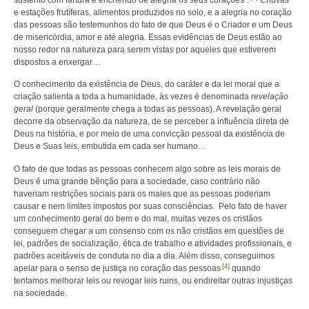
e estações frutíferas, alimentos produzidos no solo, e a alegria no coração
das pessoas são testemunhos do fato de que Deus é o Criador e um Deus
de misericórdia, amor e até alegria. Essas evidências de Deus estão ao
nosso redor na natureza para serem vistas por aqueles que estiverem
dispostos a enxergar…
O conhecimento da existência de Deus, do caráter e da lei moral que a
criação salienta a toda a humanidade, às vezes é denominada
revelação
geral
(porque geralmente chega a todas as pessoas). A revelação geral
decorre da observação da natureza, de se perceber a influência direta de
Deus na história, e por meio de uma convicção pessoal da existência de
Deus e Suas leis, embutida em cada ser humano…
O fato de que todas as pessoas conhecem algo sobre as leis morais de
Deus é uma grande bênção para a sociedade, caso contrário não
haveriam restrições sociais para os males que as pessoas poderiam
causar e nem limites impostos por suas consciências. Pelo fato de haver
um conhecimento geral do bem e do mal, muitas vezes os cristãos
conseguem chegar a um consenso com os não cristãos em questões de
lei, padrões de socialização, ética de trabalho e atividades profissionais, e
padrões aceitáveis de conduta no dia a dia. Além disso, conseguimos
[4]
apelar para o senso de justiça no coração das pessoas
quando
tentamos melhorar leis ou revogar leis ruins, ou endireitar outras injustiças
na sociedade.