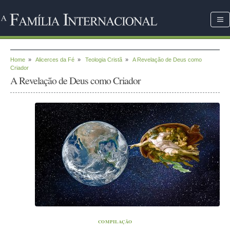
Home
»
Alicerces da Fé
»
Teologia Cristã
»
A Revelação de Deus como
Criador
A Revelação de Deus como Criador
COMPILAÇÃO