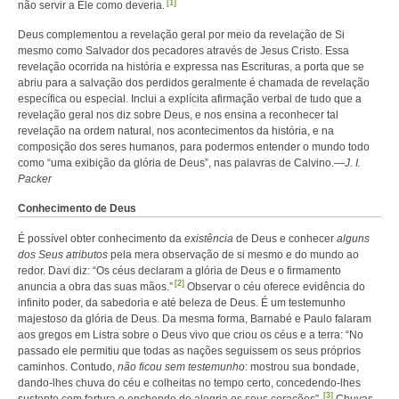
[1]
não servir a Ele como deveria.
Deus complementou a revelação geral por meio da revelação de Si
mesmo como Salvador dos pecadores através de Jesus Cristo. Essa
revelação ocorrida na história e expressa nas Escrituras, a porta que se
abriu para a salvação dos perdidos geralmente é chamada de revelação
específica ou especial. Inclui a explícita afirmação verbal de tudo que a
revelação geral nos diz sobre Deus, e nos ensina a reconhecer tal
revelação na ordem natural, nos acontecimentos da história, e na
composição dos seres humanos, para podermos entender o mundo todo
como “uma exibição da glória de Deus”, nas palavras de Calvino.—
J. I.
Packer
Conhecimento de Deus
É possível obter conhecimento da
existência
de Deus e conhecer
alguns
dos Seus atributos
pela mera observação de si mesmo e do mundo ao
redor. Davi diz: “Os céus declaram a glória de Deus e o firmamento
[2]
anuncia a obra das suas mãos.”
Observar o céu oferece evidência do
infinito poder, da sabedoria e até beleza de Deus. É um testemunho
majestoso da glória de Deus. Da mesma forma, Barnabé e Paulo falaram
aos gregos em Listra sobre o Deus vivo que criou os céus e a terra: “No
passado ele permitiu que todas as nações seguissem os seus próprios
caminhos. Contudo,
não ficou sem testemunho
: mostrou sua bondade,
dando-lhes chuva do céu e colheitas no tempo certo, concedendo-lhes
[3]
sustento com fartura e enchendo de alegria os seus corações”.
Chuvas