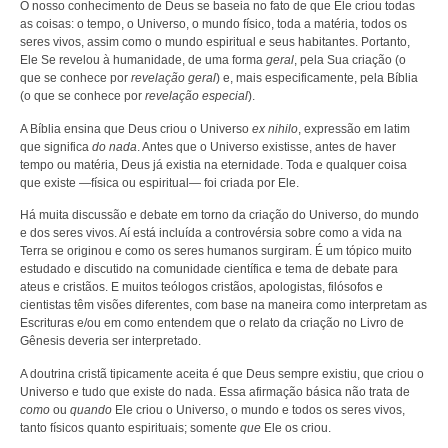
O nosso conhecimento de Deus se baseia no fato de que Ele criou todas
as coisas: o tempo, o Universo, o mundo físico, toda a matéria, todos os
seres vivos, assim como o mundo espiritual e seus habitantes. Portanto,
Ele Se revelou à humanidade, de uma forma
geral
, pela Sua criação (o
que se conhece por
revelação geral
) e, mais especificamente, pela Bíblia
(o que se conhece por
revelação especial
).
A Bíblia ensina que Deus criou o Universo
ex nihilo
, expressão em latim
que significa
do nada
. Antes que o Universo existisse, antes de haver
tempo ou matéria, Deus já existia na eternidade. Toda e qualquer coisa
que existe —física ou espiritual— foi criada por Ele.
Há muita discussão e debate em torno da criação do Universo, do mundo
e dos seres vivos. Aí está incluída a controvérsia sobre como a vida na
Terra se originou e como os seres humanos surgiram. É um tópico muito
estudado e discutido na comunidade científica e tema de debate para
ateus e cristãos. E muitos teólogos cristãos, apologistas, filósofos e
cientistas têm visões diferentes, com base na maneira como interpretam as
Escrituras e/ou em como entendem que o relato da criação no Livro de
Gênesis deveria ser interpretado.
A doutrina cristã tipicamente aceita é que Deus sempre existiu, que criou o
Universo e tudo que existe do nada. Essa afirmação básica não trata de
como
ou
quando
Ele criou o Universo, o mundo e todos os seres vivos,
tanto físicos quanto espirituais; somente
que
Ele os criou.