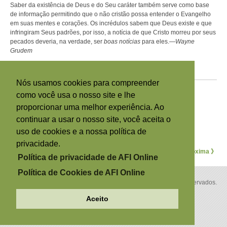
Saber da existência de Deus e do Seu caráter também serve como base
de informação permitindo que o não cristão possa entender o Evangelho
em suas mentes e corações. Os incrédulos sabem que Deus existe e que
infringiram Seus padrões, por isso, a notícia de que Cristo morreu por seus
pecados deveria, na verdade, ser
boas notícias
para eles.—
Wayne
Grudem
Se quiser mais artigos do Âncora, visite o site
Âncora
.
Nós usamos cookies para compreender
Notas de rodapé
como você usa o nosso site e lhe
[1]
Romanos 1:18–3:19 RC.
[2]
proporcionar uma melhor experiência. Ao
Salmo 19:1 RC.
[3]
Atos 14:16–17 NVI.
continuar a usar o nosso site, você aceita o
[4]
Romanos 2:14–15.
uso de cookies e a nossa política de
privacidade.
《 Anterior
Próxima 》
Política de privacidade de AFI Online
Política de Cookies de AFI Online
Copyright © 2026 por A Família Internacional. Todos os direitos reservados.
Política de privacidade
Política de Cookies
Back to Top
Aceito